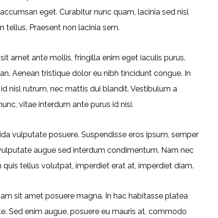
ccumsan eget. Curabitur nunc quam, lacinia sed nisl
m tellus. Praesent non lacinia sem.
t amet ante mollis, fringilla enim eget iaculis purus.
 Aenean tristique dolor eu nibh tincidunt congue. In
 nisl rutrum, nec mattis dui blandit. Vestibulum a
nunc, vitae interdum ante purus id nisi.
avida vulputate posuere. Suspendisse eros ipsum, semper
lla vulputate augue sed interdum condimentum. Nam nec
quis tellus volutpat, imperdiet erat at, imperdiet diam.
quam sit amet posuere magna. In hac habitasse platea
 ante. Sed enim augue, posuere eu mauris at, commodo