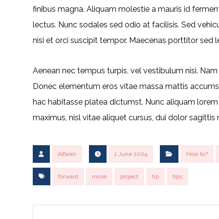
finibus magna. Aliquam molestie a mauris id fermen
lectus. Nunc sodales sed odio at facilisis. Sed vehi
nisi et orci suscipit tempor. Maecenas porttitor sed 
Aenean nec tempus turpis, vel vestibulum nisi. Nam si
Donec elementum eros vitae massa mattis accumsan.
hac habitasse platea dictumst. Nunc aliquam lorem id
maximus, nisl vitae aliquet cursus, dui dolor sagittis 
Alfarah
1 June 2024
How to?
forward
move
project
tip
tips